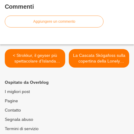
Commenti
Aggiungere un commento
< Strokkur, il geyser più
La Cascata Skógafoss sulla
spettacolare d’Islanda
copertina della Lonely
(Islanda)
Planet (Islanda) >
Ospitato da Overblog
I migliori post
Pagine
Contatto
Segnala abuso
Termini di servizio