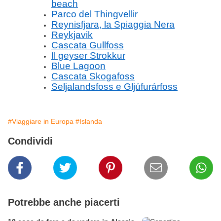
beach
Parco del Thingvellir
Reynisfjara, la Spiaggia Nera
Reykjavik
Cascata Gullfoss
Il geyser Strokkur
Blue Lagoon
Cascata Skogafoss
Seljalandsfoss e Gljúfurárfoss
#Viaggiare in Europa
#Islanda
Condividi
Potrebbe anche piacerti