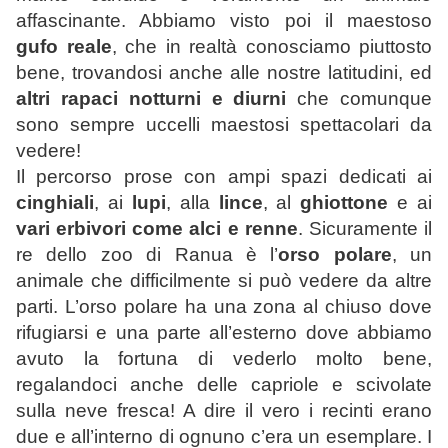
affascinante. Abbiamo visto poi il maestoso
gufo reale
, che in realtà conosciamo piuttosto
bene, trovandosi anche alle nostre latitudini, ed
altri rapaci notturni e diurni
che comunque
sono sempre uccelli maestosi spettacolari da
vedere!
Il percorso prose con ampi spazi dedicati ai
cinghiali
, ai
lupi
, alla
lince
, al
ghiottone
e ai
vari erbivori come alci e renne
. Sicuramente il
re dello zoo di Ranua è l’
orso polare
, un
animale che difficilmente si può vedere da altre
parti. L’orso polare ha una zona al chiuso dove
rifugiarsi e una parte all’esterno dove abbiamo
avuto la fortuna di vederlo molto bene,
regalandoci anche delle capriole e scivolate
sulla neve fresca! A dire il vero i recinti erano
due e all’interno di ognuno c’era un esemplare. I