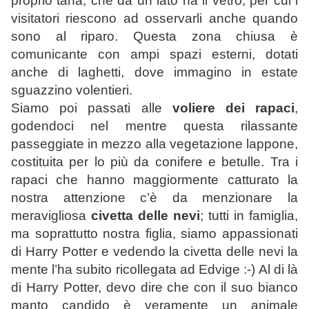
proprio tana, che da un lato ha il vetro, per cui i
visitatori riescono ad osservarli anche quando
sono al riparo. Questa zona chiusa è
comunicante con ampi spazi esterni, dotati
anche di laghetti, dove immagino in estate
sguazzino volentieri.
Siamo poi passati alle
voliere dei rapaci
,
godendoci nel mentre questa rilassante
passeggiate in mezzo alla vegetazione lappone,
costituita per lo più da conifere e betulle. Tra i
rapaci che hanno maggiormente catturato la
nostra attenzione c’è da menzionare la
meravigliosa
civetta delle nevi
; tutti in famiglia,
ma soprattutto nostra figlia, siamo appassionati
di Harry Potter e vedendo la civetta delle nevi la
mente l’ha subito ricollegata ad Edvige :-) Al di là
di Harry Potter, devo dire che con il suo bianco
manto candido è veramente un animale