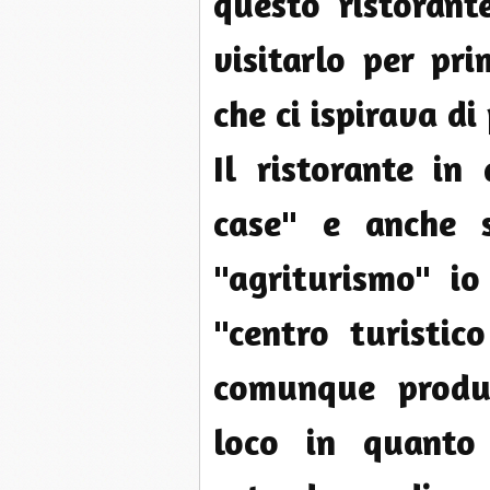
questo ristorant
visitarlo per pr
che ci ispirava di 
Il ristorante in
case" e anche s
"agriturismo" io
"centro turistic
comunque produc
loco in quanto 