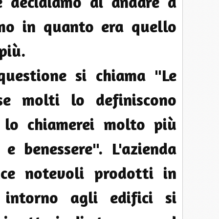
e decidiamo di andare a
imo in quanto era quello
più.
 questione si chiama "Le
e molti lo definiscono
 lo chiamerei molto più
o e benessere". L'azienda
e notevoli prodotti in
intorno agli edifici si