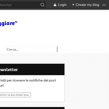
Login
+
Create my blog
ggiare"
Newsletter
riviti per ricevere le notifiche dei post
uri.