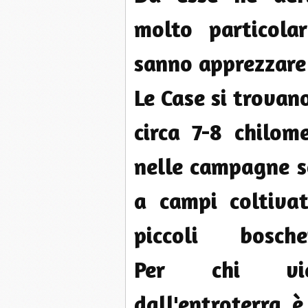
molto particolar
sanno apprezzare
Le Case si trovan
circa 7-8 chilom
nelle campagne s
a campi coltivat
piccoli boschet
Per chi vie
dall'entroterra 