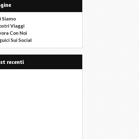
agine
i Siamo
ostri Viaggi
vora Con Noi
uici Sui Social
ost recenti