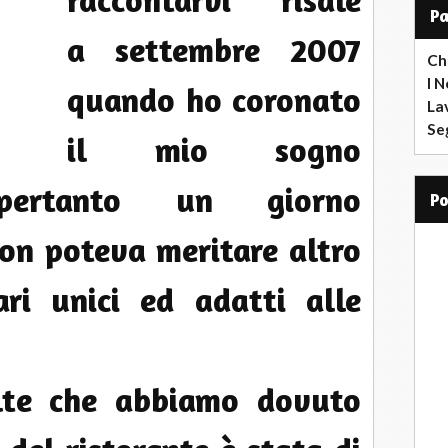
i
P
l
a settembre 2007
Ch
I N
quando ho coronato
La
Seg
il mio sogno
pertanto un giorno
p
non poteva meritare altro
ari unici ed adatti alle
elte che abbiamo dovuto