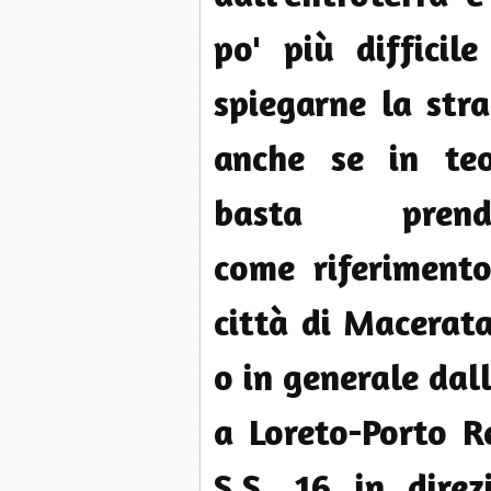
po' più difficil
spiegarne la str
anche se in teo
basta prend
come riferimento
città di Macerata
o in generale dall
a Loreto-Porto R
S.S. 16 in direz