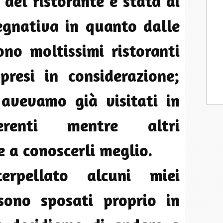
 del ristorante è stata di
egnativa in quanto dalle
ono moltissimi ristoranti
presi in considerazione;
i avevamo già visitati in
ferenti mentre altri
 a conoscerli meglio.
rpellato alcuni miei
sono sposati proprio in