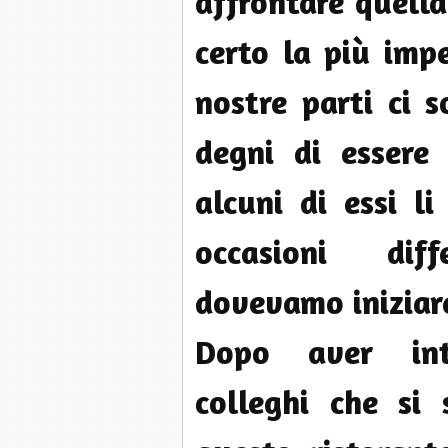
affrontare quella
certo la più imp
nostre parti ci s
degni di essere 
alcuni di essi l
occasioni dif
dovevamo iniziare
Dopo aver inte
colleghi che si 