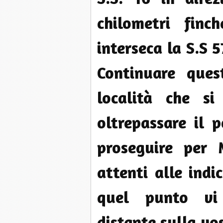
chilometri finc
interseca la S.S 
Continuare que
località che si
oltrepassare il 
proseguire per 
attenti alle indi
quel punto vi
distante sulla vo