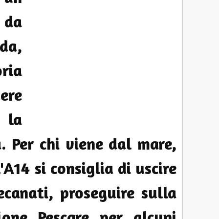
e da
ada,
ria
ere
 la
. Per chi viene dal mare,
'A14 si consiglia di uscire
ecanati, proseguire sulla
ione Pescare per alcuni