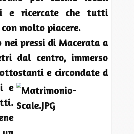
i e ricercate che tutti
 con molto piacere.
o nei pressi di Macerata a
etri dal centro, immerso
ottostanti e circondate d
i e
ti.
ne
è un