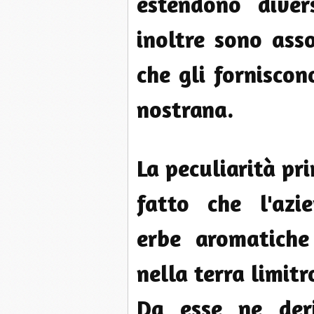
estendono diver
inoltre sono asso
che gli forniscon
nostrana.
La peculiarità pri
fatto che l'azi
erbe aromatiche
nella terra limitr
Da esse ne deri