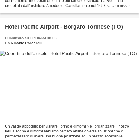
del Piemonte, indubbiamente tra le più famose e visitate. La Reggia fu
progettata dall'architetto Amedeo di Castellamonte nel 1658 su commissioni
del duca Carlo Emanuele II, che intendeva...
Hotel Pacific Airport - Borgaro Torinese (TO)
Pubblicato su 11/10/AM 08:03
Da
Rinaldo Porcarelli
Un valido appoggio per visitare Torino e dintorni Nell’organizzare il nostro
tour a Torino e dintorni abbiamo cercato online diverse soluzioni che ci
permettessero di avere una buona posizione ad un prezzo accettabile.