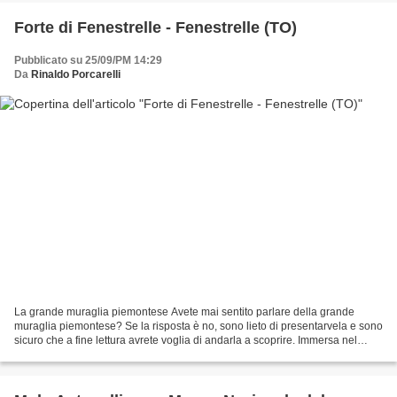
Forte di Fenestrelle - Fenestrelle (TO)
Pubblicato su 25/09/PM 14:29
Da
Rinaldo Porcarelli
La grande muraglia piemontese Avete mai sentito parlare della grande
muraglia piemontese? Se la risposta è no, sono lieto di presentarvela e sono
sicuro che a fine lettura avrete voglia di andarla a scoprire. Immersa nel
verde e nel silenzio dei monti...