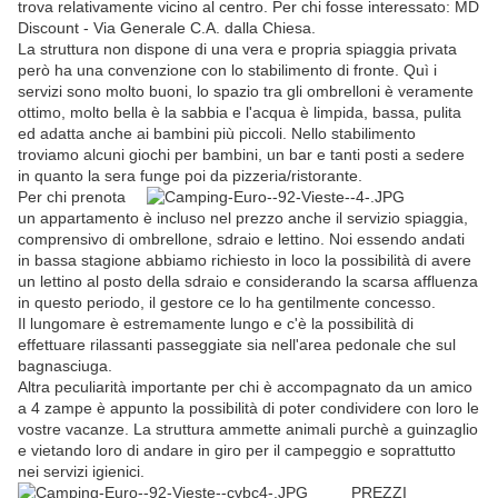
trova relativamente vicino al centro. Per chi fosse interessato: MD
Discount - Via Generale C.A. dalla Chiesa.
La struttura non dispone di una vera e propria spiaggia privata
però ha una convenzione con lo stabilimento di fronte. Quì i
servizi sono molto buoni, lo spazio tra gli ombrelloni è veramente
ottimo, molto bella è la sabbia e l'acqua è limpida, bassa, pulita
ed adatta anche ai bambini più piccoli. Nello stabilimento
troviamo alcuni giochi per bambini, un bar e tanti posti a sedere
in quanto la sera funge poi da pizzeria/ristorante.
Per chi prenota
un appartamento è incluso nel prezzo anche il servizio spiaggia,
comprensivo di ombrellone, sdraio e lettino. Noi essendo andati
in bassa stagione abbiamo richiesto in loco la possibilità di avere
un lettino al posto della sdraio e considerando la scarsa affluenza
in questo periodo, il gestore ce lo ha gentilmente concesso.
Il lungomare è estremamente lungo e c'è la possibilità di
effettuare rilassanti passeggiate sia nell'area pedonale che sul
bagnasciuga.
Altra peculiarità importante per chi è accompagnato da un amico
a 4 zampe è appunto la possibilità di poter condividere con loro le
vostre vacanze. La struttura ammette animali purchè a guinzaglio
e vietando loro di andare in giro per il campeggio e soprattutto
nei servizi igienici.
PREZZI