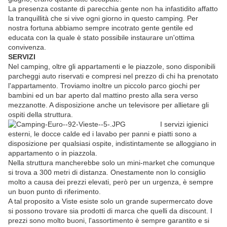
La presenza costante di parecchia gente non ha infastidito affatto
la tranquillità che si vive ogni giorno in questo camping. Per
nostra fortuna abbiamo sempre incotrato gente gentile ed
educata con la quale è stato possibile instaurare un'ottima
convivenza.
SERVIZI
Nel camping, oltre gli appartamenti e le piazzole, sono disponibili
parcheggi auto riservati e compresi nel prezzo di chi ha prenotato
l'appartamento. Troviamo inoltre un piccolo parco giochi per
bambini ed un bar aperto dal mattino presto alla sera verso
mezzanotte. A disposizione anche un televisore per allietare gli
ospiti della struttura.
I servizi igienici
esterni, le docce calde ed i lavabo per panni e piatti sono a
disposizione per qualsiasi ospite, indistintamente se alloggiano in
appartamento o in piazzola.
Nella struttura mancherebbe solo un mini-market che comunque
si trova a 300 metri di distanza. Onestamente non lo consiglio
molto a causa dei prezzi elevati, però per un urgenza, è sempre
un buon punto di riferimento.
A tal proposito a Viste esiste solo un grande supermercato dove
si possono trovare sia prodotti di marca che quelli da discount. I
prezzi sono molto buoni, l'assortimento è sempre garantito e si