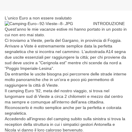
L'unico Euro a non essere svalutato
INTRODUZIONE
Quest'anno le mie vacanze estive mi hanno portato in un posto in
cui non ero mai stato.
Ci troviamo a Vieste, perla del Gargano, in provincia di Foggia.
Arrivare a Viste è estremamente semplice data la perfetta
segnaletica che si incontra nel cammino. L'autostrada A14 segna
due uscite essenziali per raggiungere la città; per chi proviene da
sud deve uscire a "Cerignola est" mentre chi scende da nord a
"Poggio Imperiale-Lesina".
Da entrambe le uscite bisogna poi percorrere delle strade interne
molto panoramiche che in un'ora e poco più permettono di
raggiungere la città di Vieste.
Il camping Euro '92, meta del nostro viaggio, si trova nel
lungomare sud di Vieste a circa 2 chilometri e mezzo dal centro
ma sempre e comunque all'interno dell'area cittadina.
Riconoscerlo è molto semplice anche per la perfetta e colorata
segnaletica.
Accedendo all'ingreso del camping subito sulla sinistra si trova la
reception della struttura in cui i simpatici gestori Antonella e
Nicola vi danno il loro caloroso benvenuto.