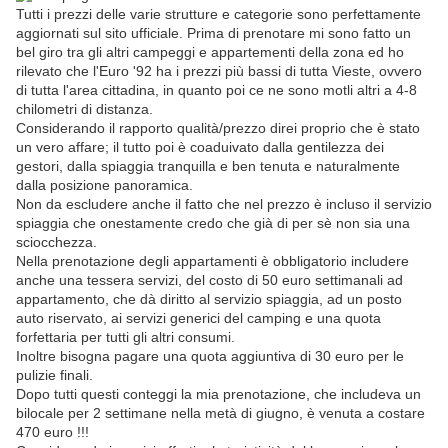
Tutti i prezzi delle varie strutture e categorie sono perfettamente
aggiornati sul sito ufficiale. Prima di prenotare mi sono fatto un
bel giro tra gli altri campeggi e appartementi della zona ed ho
rilevato che l'Euro '92 ha i prezzi più bassi di tutta Vieste, ovvero
di tutta l'area cittadina, in quanto poi ce ne sono motli altri a 4-8
chilometri di distanza.
Considerando il rapporto qualità/prezzo direi proprio che è stato
un vero affare; il tutto poi è coaduivato dalla gentilezza dei
gestori, dalla spiaggia tranquilla e ben tenuta e naturalmente
dalla posizione panoramica.
Non da escludere anche il fatto che nel prezzo è incluso il servizio
spiaggia che onestamente credo che già di per sè non sia una
sciocchezza.
Nella prenotazione degli appartamenti è obbligatorio includere
anche una tessera servizi, del costo di 50 euro settimanali ad
appartamento, che dà diritto al servizio spiaggia, ad un posto
auto riservato, ai servizi generici del camping e una quota
forfettaria per tutti gli altri consumi.
Inoltre bisogna pagare una quota aggiuntiva di 30 euro per le
pulizie finali.
Dopo tutti questi conteggi la mia prenotazione, che includeva un
bilocale per 2 settimane nella metà di giugno, è venuta a costare
470 euro !!!