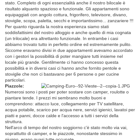
stato. Completo di ogni essenzialità anche il nostro bilocale è
risultato alquanto spazioso e funzionale. Gli appartamenti sono
equipaggiati con angolo cottura, frigorifero, televisore, divano,
stoviglie, scopa, paletta, secchi e importantissimo... zanzariere !!!
Per quanto riguarda la nostra esperienza siamo stati
soddisfattisimi del nostro alloggio e anche quello di mia cognata
(un trilocale) era altrettanto funzionale. In entrambe i casi
abbiamo trovato tutto in perfetto ordine ed estremamente pulito.
Siccome eravamo divisi in due appartamenti avevamo accordato
con i gestori la possibilità di poter mangiare tutti insieme nel
locale più grande. Gentilmente ci hanno concesso questa
possibilità e in diversi casi ci hanno anche fornito pentole e
stoviglie che non ci bastavano per 6 persone o per cucine
particolari.
Piazzole:
Numerosi sono i posti per poter sostare con camper, roulotte o
piantare tende. I prezzi mi sembrano molto buoni e
comprendono: attacco luce, collegamento per TV satellitare,
acqua potabile, scarico per acqua nere, servizi igienici, lavatoi per
piatti e panni, docce calde e l'accesso a tutti i servizi della
struttura.
Nell'arco di tempo del nostro soggiorno c'è stato molto via vai,
soprattutto di camper, e le piazzole, nonostante stessimo in
giugno, erano quasi tutte occupate.