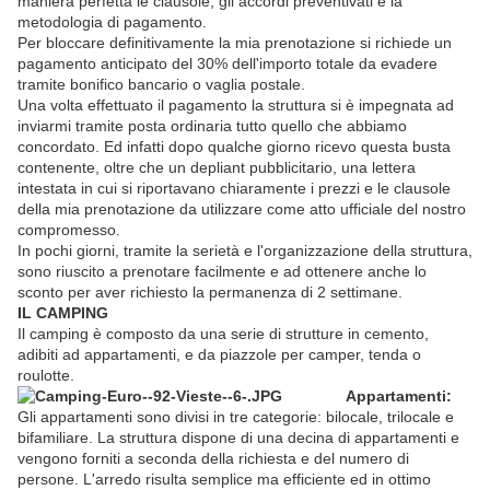
maniera perfetta le clausole, gli accordi preventivati e la
metodologia di pagamento.
Per bloccare definitivamente la mia prenotazione si richiede un
pagamento anticipato del 30% dell'importo totale da evadere
tramite bonifico bancario o vaglia postale.
Una volta effettuato il pagamento la struttura si è impegnata ad
inviarmi tramite posta ordinaria tutto quello che abbiamo
concordato. Ed infatti dopo qualche giorno ricevo questa busta
contenente, oltre che un depliant pubblicitario, una lettera
intestata in cui si riportavano chiaramente i prezzi e le clausole
della mia prenotazione da utilizzare come atto ufficiale del nostro
compromesso.
In pochi giorni, tramite la serietà e l'organizzazione della struttura,
sono riuscito a prenotare facilmente e ad ottenere anche lo
sconto per aver richiesto la permanenza di 2 settimane.
IL CAMPING
Il camping è composto da una serie di strutture in cemento,
adibiti ad appartamenti, e da piazzole per camper, tenda o
roulotte.
Appartament
i:
Gli appartamenti sono divisi in tre categorie: bilocale, trilocale e
bifamiliare. La struttura dispone di una decina di appartamenti e
vengono forniti a seconda della richiesta e del numero di
persone. L'arredo risulta semplice ma efficiente ed in ottimo