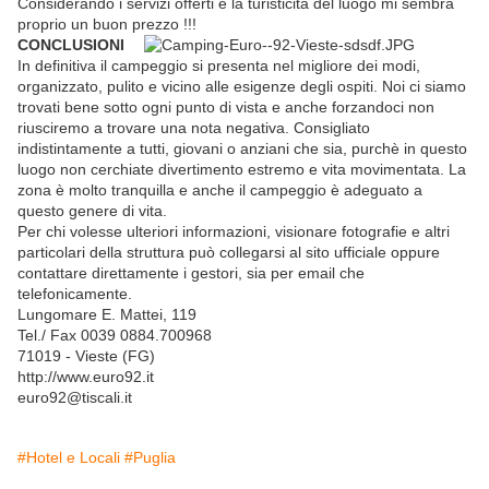
Considerando i servizi offerti e la turisticità del luogo mi sembra
proprio un buon prezzo !!!
CONCLUSIONI
In definitiva il campeggio si presenta nel migliore dei modi,
organizzato, pulito e vicino alle esigenze degli ospiti. Noi ci siamo
trovati bene sotto ogni punto di vista e anche forzandoci non
riusciremo a trovare una nota negativa. Consigliato
indistintamente a tutti, giovani o anziani che sia, purchè in questo
luogo non cerchiate divertimento estremo e vita movimentata. La
zona è molto tranquilla e anche il campeggio è adeguato a
questo genere di vita.
Per chi volesse ulteriori informazioni, visionare fotografie e altri
particolari della struttura può collegarsi al sito ufficiale oppure
contattare direttamente i gestori, sia per email che
telefonicamente.
Lungomare E. Mattei, 119
Tel./ Fax 0039 0884.700968
71019 - Vieste (FG)
http://www.euro92.it
euro92@tiscali.it
#Hotel e Locali
#Puglia