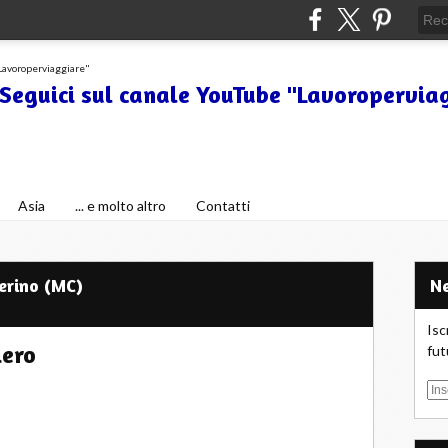
 Seguici sul canale YouTube "Lavoropervia
e itinerari per viaggiare anche con i bambini.
Asia
... e molto altro
Contatti
erino (MC)
Isc
iero
fut
E
m
a