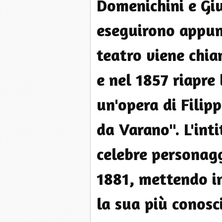
Domenichini e Gi
eseguirono appunt
teatro viene chi
e nel 1857 riapre 
un'opera di Filipp
da Varano". L'int
celebre personag
1881, mettendo in
la sua più conosc