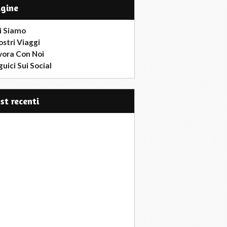
agine
i Siamo
ostri Viaggi
vora Con Noi
uici Sui Social
ost recenti