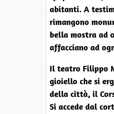
abitanti. A testi
rimangono monume
bella mostra ad o
affacciano ad ogn
Il teatro Filippo
gioiello che si er
della città, il Co
Si accede dal cor