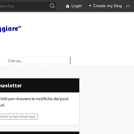
Login
+
Create my blog
ggiare"
Newsletter
riviti per ricevere le notifiche dei post
uri.