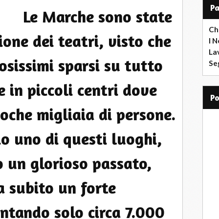
i
P
Le Marche sono state
l
Ch
one dei teatri, visto che
I N
La
sissimi sparsi su tutto
Seg
he in piccoli centri dove
p
oche migliaia di persone.
o uno di questi luoghi,
 un glorioso passato,
 subito un forte
ntando solo circa 7.000