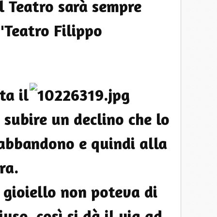
il Teatro sarà sempre
"Teatro Filippo
ta il
 subire un declino che lo
 abbandono e quindi alla
ra.
gioiello non poteva di
uso, così si dà il via ad