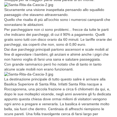
Sicuramente una visione inaspettata pensando allo squallido
paesaggio che stavamo attraversando.
Quello che risalta di più all’occhio sono i numerosi campanili che
sovrastano le abitazioni.
Per parcheggiare non ci sono problemi... frecce da tutte le parti
che indicano dei parcheggi, di cui il 90% a pagamento. Quelli
gratis sono tutti con disco orario da 60 minuti. Le tariffe orarie dei
parcheggi, sia coperti che non, sono di 0,80 euro.
Dai due parcheggi principali partono ascensori e scale mobili al
fine di agevolare i bambini, gli anziani e ahimè anche i pigri che
non hanno voglia di farsi una sana e salutare passeggiata.
Con grande rammarico però ho notato che di tanto in tanto
alcune scale mobili non erano funzionanti.
La destinazione principale di tutto questo salire è arrivare alla
Basilica Superiore di Santa Rita. Infatti Santa Rita nacque a
Roccaporena, una piccola frazione a circa 6 chilometri da qui, e,
dopo le sue molteplici vicende, negli anni avvenire gli fu dedicata
appunto questa chiesa dove ormai milioni di visitatori vengono
ogni anno a pregare e venerarla. La basilica è veramente molto
bella, sia fuori che dentro. Centinaia di affreschi riempiono le
scure pareti. Una folla travolgente cerca di farsi largo per