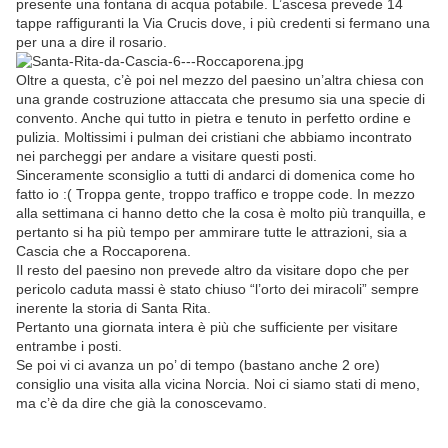
presente una fontana di acqua potabile. L’ascesa prevede 14
tappe raffiguranti la Via Crucis dove, i più credenti si fermano una
per una a dire il rosario.
Oltre a questa, c’è poi nel mezzo del paesino un’altra chiesa con
una grande costruzione attaccata che presumo sia una specie di
convento. Anche qui tutto in pietra e tenuto in perfetto ordine e
pulizia. Moltissimi i pulman dei cristiani che abbiamo incontrato
nei parcheggi per andare a visitare questi posti.
Sinceramente sconsiglio a tutti di andarci di domenica come ho
fatto io :( Troppa gente, troppo traffico e troppe code. In mezzo
alla settimana ci hanno detto che la cosa è molto più tranquilla, e
pertanto si ha più tempo per ammirare tutte le attrazioni, sia a
Cascia che a Roccaporena.
Il resto del paesino non prevede altro da visitare dopo che per
pericolo caduta massi è stato chiuso “l’orto dei miracoli” sempre
inerente la storia di Santa Rita.
Pertanto una giornata intera è più che sufficiente per visitare
entrambe i posti.
Se poi vi ci avanza un po’ di tempo (bastano anche 2 ore)
consiglio una visita alla vicina Norcia. Noi ci siamo stati di meno,
ma c’è da dire che già la conoscevamo.