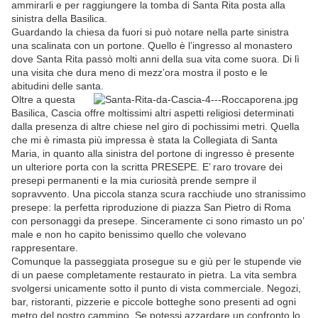
ammirarli e per raggiungere la tomba di Santa Rita posta alla
sinistra della Basilica.
Guardando la chiesa da fuori si può notare nella parte sinistra
una scalinata con un portone. Quello è l’ingresso al monastero
dove Santa Rita passò molti anni della sua vita come suora. Di lì
una visita che dura meno di mezz’ora mostra il posto e le
abitudini delle santa.
Oltre a questa
Basilica, Cascia offre moltissimi altri aspetti religiosi determinati
dalla presenza di altre chiese nel giro di pochissimi metri. Quella
che mi è rimasta più impressa è stata la Collegiata di Santa
Maria, in quanto alla sinistra del portone di ingresso è presente
un ulteriore porta con la scritta PRESEPE. E’ raro trovare dei
presepi permanenti e la mia curiosità prende sempre il
sopravvento. Una piccola stanza scura racchiude uno stranissimo
presepe: la perfetta riproduzione di piazza San Pietro di Roma
con personaggi da presepe. Sinceramente ci sono rimasto un po’
male e non ho capito benissimo quello che volevano
rappresentare.
Comunque la passeggiata prosegue su e giù per le stupende vie
di un paese completamente restaurato in pietra. La vita sembra
svolgersi unicamente sotto il punto di vista commerciale. Negozi,
bar, ristoranti, pizzerie e piccole botteghe sono presenti ad ogni
metro del nostro cammino. Se potessi azzardare un confronto lo