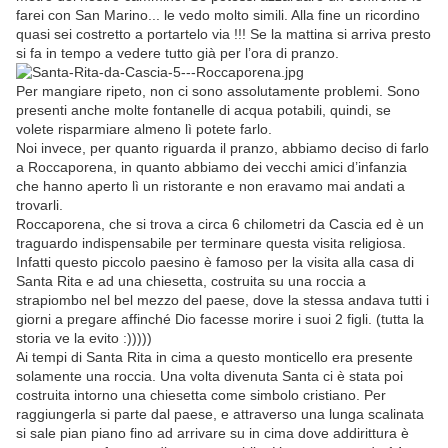
farei con San Marino... le vedo molto simili. Alla fine un ricordino
quasi sei costretto a portartelo via !!! Se la mattina si arriva presto
si fa in tempo a vedere tutto già per l’ora di pranzo.
Per mangiare ripeto, non ci sono assolutamente problemi. Sono
presenti anche molte fontanelle di acqua potabili, quindi, se
volete risparmiare almeno lì potete farlo.
Noi invece, per quanto riguarda il pranzo, abbiamo deciso di farlo
a Roccaporena, in quanto abbiamo dei vecchi amici d’infanzia
che hanno aperto lì un ristorante e non eravamo mai andati a
trovarli.
Roccaporena, che si trova a circa 6 chilometri da Cascia ed è un
traguardo indispensabile per terminare questa visita religiosa.
Infatti questo piccolo paesino è famoso per la visita alla casa di
Santa Rita e ad una chiesetta, costruita su una roccia a
strapiombo nel bel mezzo del paese, dove la stessa andava tutti i
giorni a pregare affinché Dio facesse morire i suoi 2 figli. (tutta la
storia ve la evito :)))))
Ai tempi di Santa Rita in cima a questo monticello era presente
solamente una roccia. Una volta divenuta Santa ci è stata poi
costruita intorno una chiesetta come simbolo cristiano. Per
raggiungerla si parte dal paese, e attraverso una lunga scalinata
si sale pian piano fino ad arrivare su in cima dove addirittura è