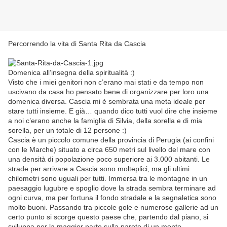
Percorrendo la vita di Santa Rita da Cascia
Domenica all’insegna della spiritualità :)
Visto che i miei genitori non c’erano mai stati e da tempo non
uscivano da casa ho pensato bene di organizzare per loro una
domenica diversa. Cascia mi è sembrata una meta ideale per
stare tutti insieme. E già… quando dico tutti vuol dire che insieme
a noi c’erano anche la famiglia di Silvia, della sorella e di mia
sorella, per un totale di 12 persone :)
Cascia è un piccolo comune della provincia di Perugia (ai confini
con le Marche) situato a circa 650 metri sul livello del mare con
una densità di popolazione poco superiore ai 3.000 abitanti. Le
strade per arrivare a Cascia sono molteplici, ma gli ultimi
chilometri sono uguali per tutti. Immersa tra le montagne in un
paesaggio lugubre e spoglio dove la strada sembra terminare ad
ogni curva, ma per fortuna il fondo stradale e la segnaletica sono
molto buoni. Passando tra piccole gole e numerose gallerie ad un
certo punto si scorge questo paese che, partendo dal piano, si
sviluppa per la maggior parte sulla parete di un monte.